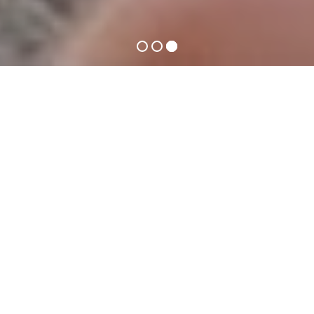
QUEM
SOMOS
Todas as empresas que usam os Correios para
suas operações logísticas ou marketing sabem a